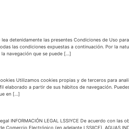
OYECTOS
COMPROMISO
SOCIOS
MEDIOS
CONTA
a detenidamente las presentes Condiciones de Uso para p
das las condiciones expuestas a continuación. Por la natu
de la navegación que se puede […]
ookies Utilizamos cookies propias y de terceros para anali
erfil elaborado a partir de sus hábitos de navegación. Pu
ue en […]
Legal INFORMACIÓN LEGAL LSSIYCE De acuerdo con las obli
 y de Comercio Electrónico (en adelante LSSIICE), AGUA