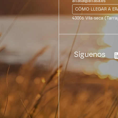
aitasa@aitasa.es
CÓMO LLEGAR A ER
43006 Vila-seca (Tarr
Síguenos