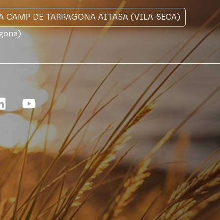
A CAMP DE TARRAGONA AITASA (VILA-SECA)
agona)